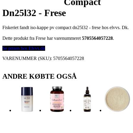
Compact
Dn25l32 - Frese
Fiskeriet fandt iso-kappe pv compact dn25l32 - frese hos elvvs. Dk.
Dette produkt fra Frese har varenummeret
5705564057228
.
Se prisen hos Elvvs.dk
VARENUMMER (SKU):
5705564057228
ANDRE KØBTE OGSÅ