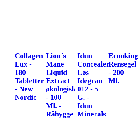
Collagen
Lion´s
Idun
Ecooking
Lux -
Mane
Concealer
Rensegel
180
Liquid
Løs
- 200
Tabletter
Extract
Idegran
Ml.
- New
økologisk
012 - 5
Nordic
- 100
G. -
Ml. -
Idun
Råhygge
Minerals