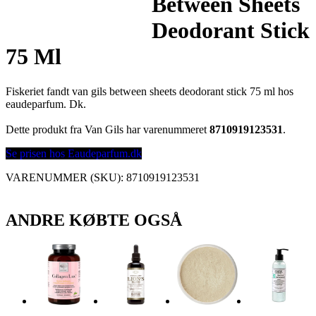
Between Sheets
Deodorant Stick
75 Ml
Fiskeriet fandt van gils between sheets deodorant stick 75 ml hos
eaudeparfum. Dk.
Dette produkt fra Van Gils har varenummeret
8710919123531
.
Se prisen hos Eaudeparfum.dk
VARENUMMER (SKU):
8710919123531
ANDRE KØBTE OGSÅ