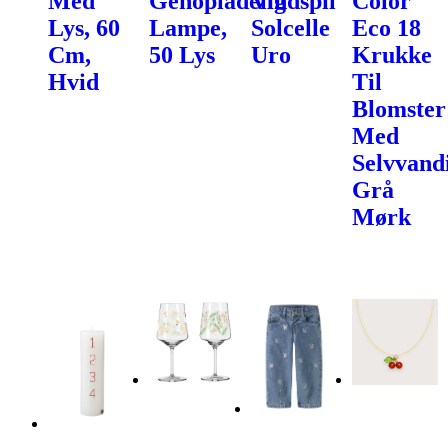
Med
Genopladelig
Vindspil
Color
Lys, 60
Lampe,
Solcelle
Eco 18
Cm,
50 Lys
Uro
Krukke
Hvid
Til
Blomster
Med
Selvvand
Grå
Mørk