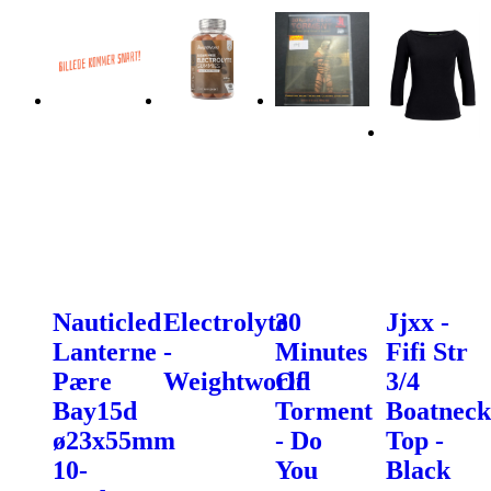
Nauticled
Electrolyte
30
Jjxx -
Lanterne
-
Minutes
Fifi Str
Pære
Weightworld
Of
3/4
Bay15d
Torment
Boatneck
ø23x55mm
- Do
Top -
10-
You
Black