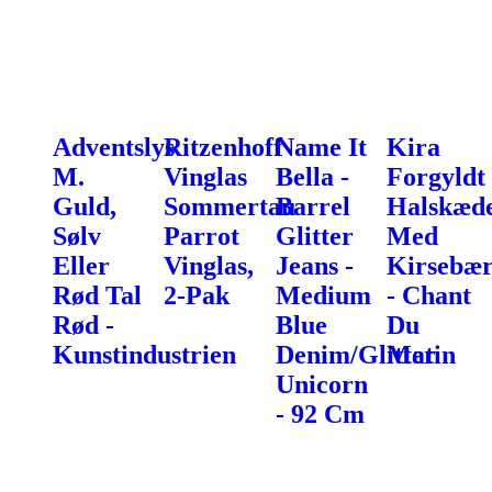
Adventslys
Ritzenhoff
Name It
Kira
M.
Vinglas
Bella -
Forgyldt
Guld,
Sommertau
Barrel
Halskæd
Sølv
Parrot
Glitter
Med
Eller
Vinglas,
Jeans -
Kirsebæ
Rød Tal
2-Pak
Medium
- Chant
Rød -
Blue
Du
Kunstindustrien
Denim/Glitter
Matin
Unicorn
- 92 Cm