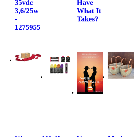
35vdc
Have
3,6/25w
What It
-
Takes?
1275955