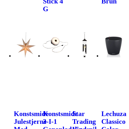
Stick 4
Brun
G
Konstsmide
Konstsmide
Star
Lechuza
Julestjerne
3-I-1
Trading
Classico