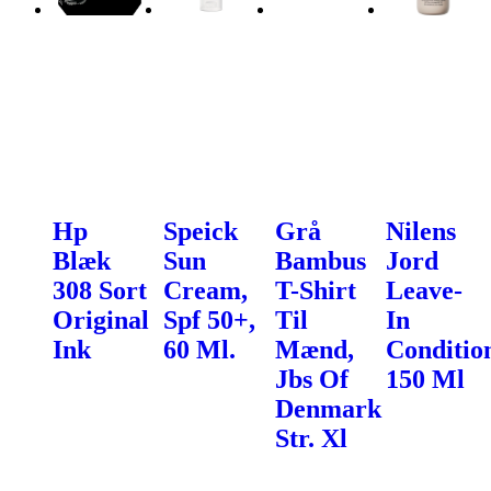
Hp
Speick
Grå
Nilens
Blæk
Sun
Bambus
Jord
308 Sort
Cream,
T-Shirt
Leave-
Original
Spf 50+,
Til
In
Ink
60 Ml.
Mænd,
Conditio
Jbs Of
150 Ml
Denmark
Str. Xl