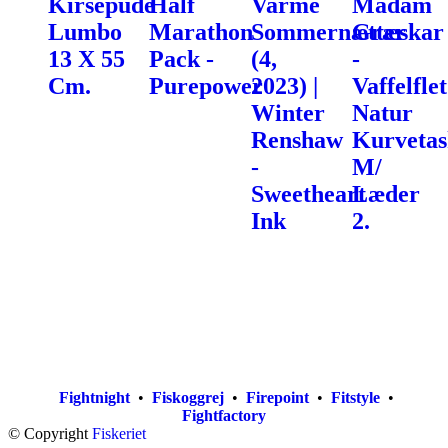
Kirsepude
Half
Varme
Madam
Lumbo
Marathon
Sommernætter
Græskar
13 X 55
Pack -
(4,
-
Cm.
Purepower
2023) |
Vaffelflet
Winter
Natur
Renshaw
Kurvetas
-
M/
Sweetheart
Læder
Ink
2.
Fightnight
•
Fiskoggrej
•
Firepoint
•
Fitstyle
•
Fightfactory
© Copyright
Fiskeriet