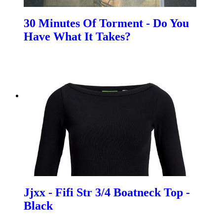
30 Minutes Of Torment - Do You
Have What It Takes?
Jjxx - Fifi Str 3/4 Boatneck Top -
Black