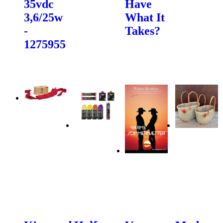
35vdc
Have
3,6/25w
What It
-
Takes?
1275955