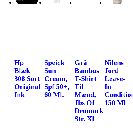
Hp
Speick
Grå
Nilens
Blæk
Sun
Bambus
Jord
308 Sort
Cream,
T-Shirt
Leave-
Original
Spf 50+,
Til
In
Ink
60 Ml.
Mænd,
Conditio
Jbs Of
150 Ml
Denmark
Str. Xl