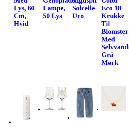
Med
Genopladelig
Vindspil
Color
Lys, 60
Lampe,
Solcelle
Eco 18
Cm,
50 Lys
Uro
Krukke
Hvid
Til
Blomster
Med
Selvvand
Grå
Mørk