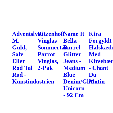
Adventslys
Ritzenhoff
Name It
Kira
M.
Vinglas
Bella -
Forgyldt
Guld,
Sommertau
Barrel
Halskæd
Sølv
Parrot
Glitter
Med
Eller
Vinglas,
Jeans -
Kirsebæ
Rød Tal
2-Pak
Medium
- Chant
Rød -
Blue
Du
Kunstindustrien
Denim/Glitter
Matin
Unicorn
- 92 Cm