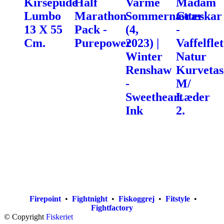
Kirsepude
Half
Varme
Madam
Lumbo
Marathon
Sommernætter
Græskar
13 X 55
Pack -
(4,
-
Cm.
Purepower
2023) |
Vaffelflet
Winter
Natur
Renshaw
Kurvetas
-
M/
Sweetheart
Læder
Ink
2.
Firepoint
•
Fightnight
•
Fiskoggrej
•
Fitstyle
•
Fightfactory
© Copyright
Fiskeriet