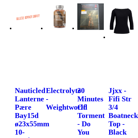
Nauticled
Electrolyte
30
Jjxx -
Lanterne
-
Minutes
Fifi Str
Pære
Weightworld
Of
3/4
Bay15d
Torment
Boatneck
ø23x55mm
- Do
Top -
10-
You
Black