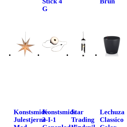
Stick 4
Brun
G
Konstsmide
Konstsmide
Star
Lechuza
Julestjerne
3-I-1
Trading
Classico