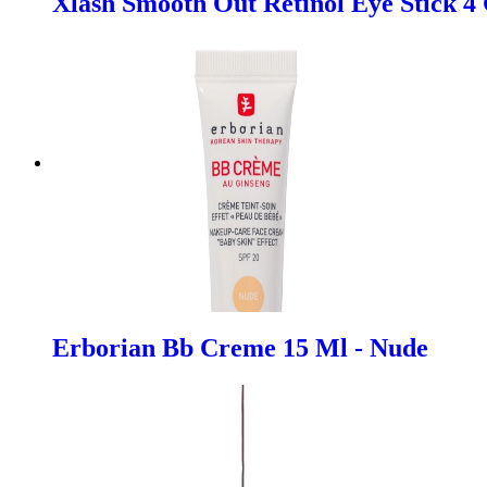
Xlash Smooth Out Retinol Eye Stick 4
Erborian Bb Creme 15 Ml - Nude