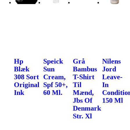
Hp
Speick
Grå
Nilens
Blæk
Sun
Bambus
Jord
308 Sort
Cream,
T-Shirt
Leave-
Original
Spf 50+,
Til
In
Ink
60 Ml.
Mænd,
Conditio
Jbs Of
150 Ml
Denmark
Str. Xl