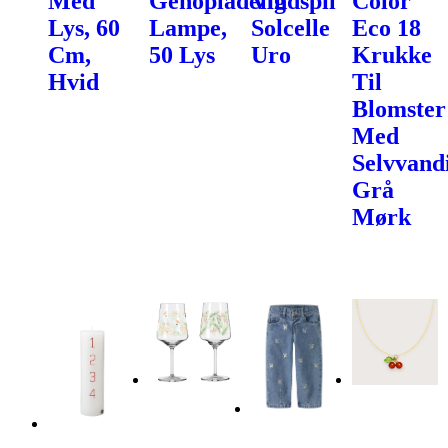
Med
Genopladelig
Vindspil
Color
Lys, 60
Lampe,
Solcelle
Eco 18
Cm,
50 Lys
Uro
Krukke
Hvid
Til
Blomster
Med
Selvvand
Grå
Mørk