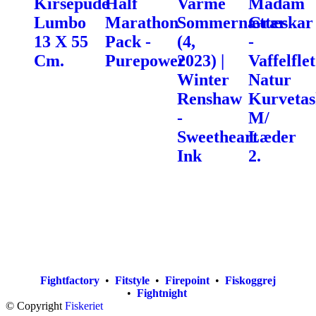
Kirsepude
Half
Varme
Madam
Lumbo
Marathon
Sommernætter
Græskar
13 X 55
Pack -
(4,
-
Cm.
Purepower
2023) |
Vaffelflet
Winter
Natur
Renshaw
Kurvetas
-
M/
Sweetheart
Læder
Ink
2.
Fightfactory
•
Fitstyle
•
Firepoint
•
Fiskoggrej
•
Fightnight
© Copyright
Fiskeriet