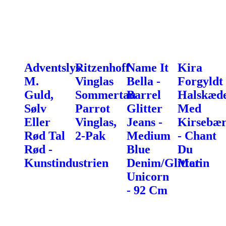
Adventslys
Ritzenhoff
Name It
Kira
M.
Vinglas
Bella -
Forgyldt
Guld,
Sommertau
Barrel
Halskæd
Sølv
Parrot
Glitter
Med
Eller
Vinglas,
Jeans -
Kirsebæ
Rød Tal
2-Pak
Medium
- Chant
Rød -
Blue
Du
Kunstindustrien
Denim/Glitter
Matin
Unicorn
- 92 Cm