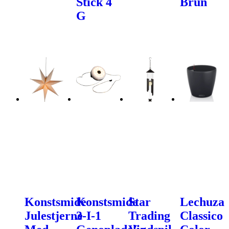
Stick 4
Brun
G
Konstsmide
Konstsmide
Star
Lechuza
Julestjerne
3-I-1
Trading
Classico