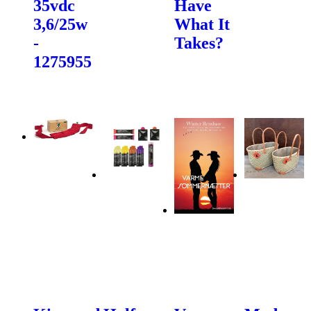
35vdc
Have
3,6/25w
What It
-
Takes?
1275955