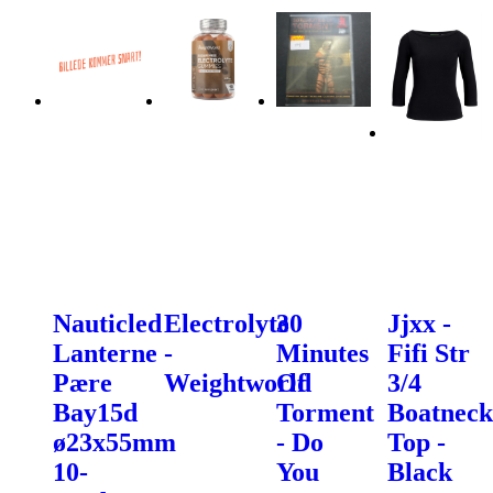
Nauticled
Electrolyte
30
Jjxx -
Lanterne
-
Minutes
Fifi Str
Pære
Weightworld
Of
3/4
Bay15d
Torment
Boatneck
ø23x55mm
- Do
Top -
10-
You
Black