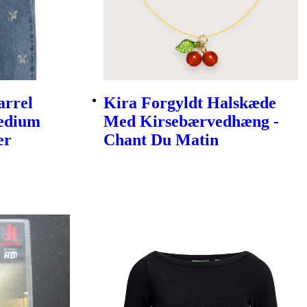
arrel
Kira Forgyldt Halskæde
Medium
Med Kirsebærvedhæng -
er
Chant Du Matin