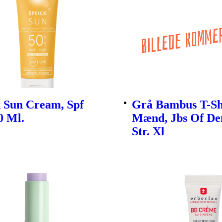
k Sun Cream, Spf
Grå Bambus T-Shi
0 Ml.
Mænd, Jbs Of D
Str. Xl