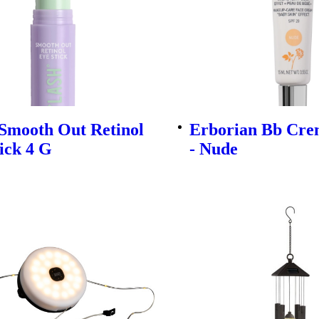
 Smooth Out Retinol
Erborian Bb Cre
ick 4 G
- Nude