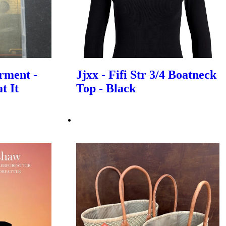
rment -
Jjxx - Fifi Str 3/4 Boatneck
t It
Top - Black