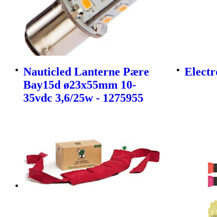
Nauticled Lanterne Pære
Electr
Bay15d ø23x55mm 10-
35vdc 3,6/25w - 1275955