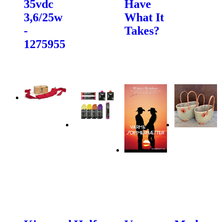
35vdc
Have
3,6/25w
What It
-
Takes?
1275955