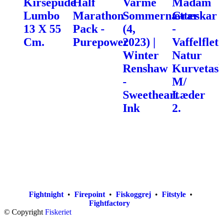
Kirsepude
Half
Varme
Madam
Lumbo
Marathon
Sommernætter
Græskar
13 X 55
Pack -
(4,
-
Cm.
Purepower
2023) |
Vaffelflet
Winter
Natur
Renshaw
Kurvetas
-
M/
Sweetheart
Læder
Ink
2.
Fightnight
•
Firepoint
•
Fiskoggrej
•
Fitstyle
•
Fightfactory
© Copyright
Fiskeriet