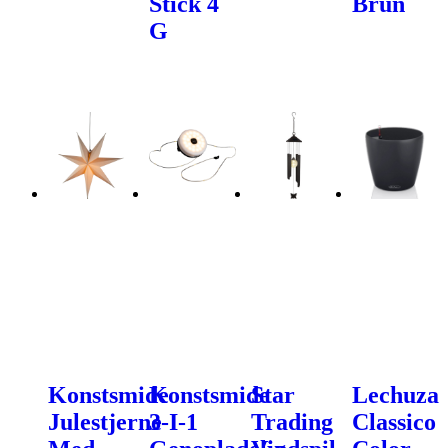
Stick 4
Brun
G
Konstsmide
Konstsmide
Star
Lechuza
Julestjerne
3-I-1
Trading
Classico