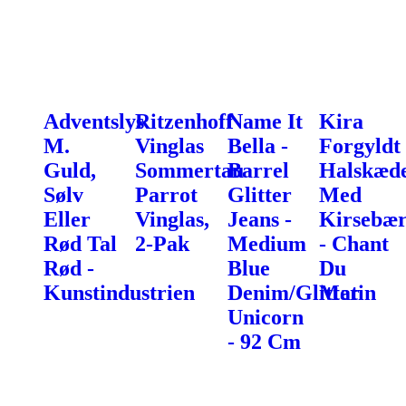
Adventslys
Ritzenhoff
Name It
Kira
M.
Vinglas
Bella -
Forgyldt
Guld,
Sommertau
Barrel
Halskæd
Sølv
Parrot
Glitter
Med
Eller
Vinglas,
Jeans -
Kirsebæ
Rød Tal
2-Pak
Medium
- Chant
Rød -
Blue
Du
Kunstindustrien
Denim/Glitter
Matin
Unicorn
- 92 Cm