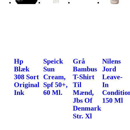
Hp
Speick
Grå
Nilens
Blæk
Sun
Bambus
Jord
308 Sort
Cream,
T-Shirt
Leave-
Original
Spf 50+,
Til
In
Ink
60 Ml.
Mænd,
Conditio
Jbs Of
150 Ml
Denmark
Str. Xl