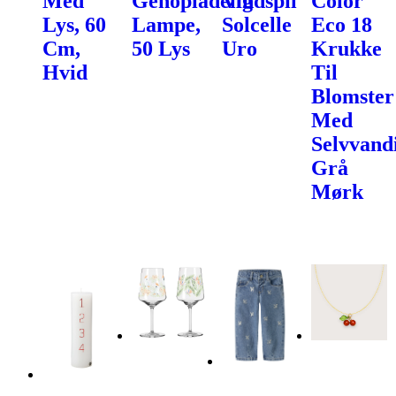
Med
Genopladelig
Vindspil
Color
Lys, 60
Lampe,
Solcelle
Eco 18
Cm,
50 Lys
Uro
Krukke
Hvid
Til
Blomster
Med
Selvvand
Grå
Mørk