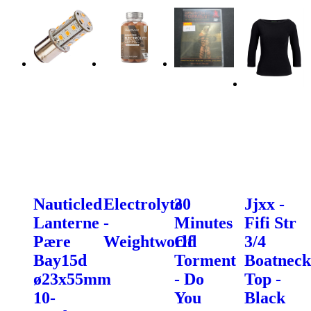
Nauticled
Electrolyte
30
Jjxx -
Lanterne
-
Minutes
Fifi Str
Pære
Weightworld
Of
3/4
Bay15d
Torment
Boatneck
ø23x55mm
- Do
Top -
10-
You
Black