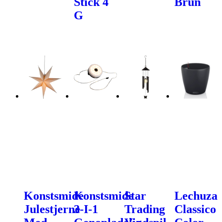
Stick 4
Brun
G
Konstsmide
Konstsmide
Star
Lechuza
Julestjerne
3-I-1
Trading
Classico