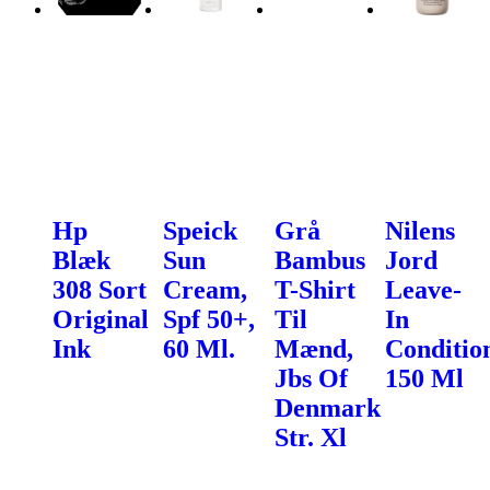
Hp
Speick
Grå
Nilens
Blæk
Sun
Bambus
Jord
308 Sort
Cream,
T-Shirt
Leave-
Original
Spf 50+,
Til
In
Ink
60 Ml.
Mænd,
Conditio
Jbs Of
150 Ml
Denmark
Str. Xl