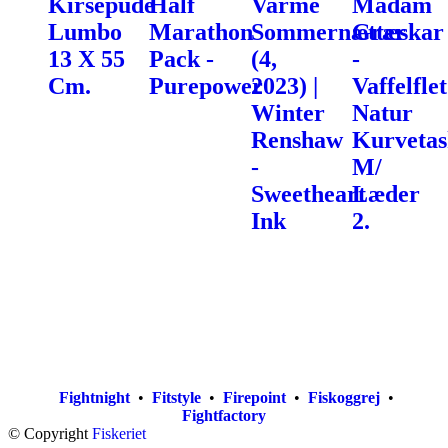
Kirsepude
Half
Varme
Madam
Lumbo
Marathon
Sommernætter
Græskar
13 X 55
Pack -
(4,
-
Cm.
Purepower
2023) |
Vaffelflet
Winter
Natur
Renshaw
Kurvetas
-
M/
Sweetheart
Læder
Ink
2.
Fightnight
•
Fitstyle
•
Firepoint
•
Fiskoggrej
•
Fightfactory
© Copyright
Fiskeriet