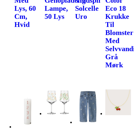
Med
Genopladelig
Vindspil
Color
Lys, 60
Lampe,
Solcelle
Eco 18
Cm,
50 Lys
Uro
Krukke
Hvid
Til
Blomster
Med
Selvvand
Grå
Mørk