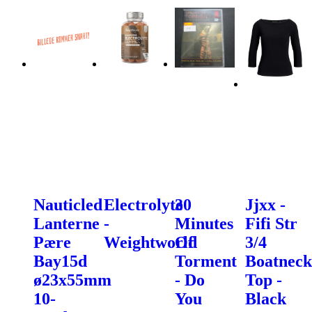
Nauticled
Electrolyte
30
Jjxx -
Lanterne
-
Minutes
Fifi Str
Pære
Weightworld
Of
3/4
Bay15d
Torment
Boatneck
ø23x55mm
- Do
Top -
10-
You
Black