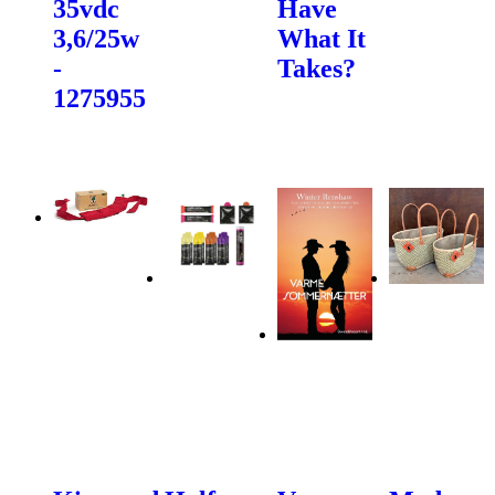
35vdc
Have
3,6/25w
What It
-
Takes?
1275955