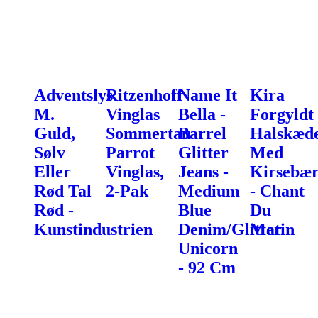
Adventslys
Ritzenhoff
Name It
Kira
M.
Vinglas
Bella -
Forgyldt
Guld,
Sommertau
Barrel
Halskæd
Sølv
Parrot
Glitter
Med
Eller
Vinglas,
Jeans -
Kirsebæ
Rød Tal
2-Pak
Medium
- Chant
Rød -
Blue
Du
Kunstindustrien
Denim/Glitter
Matin
Unicorn
- 92 Cm