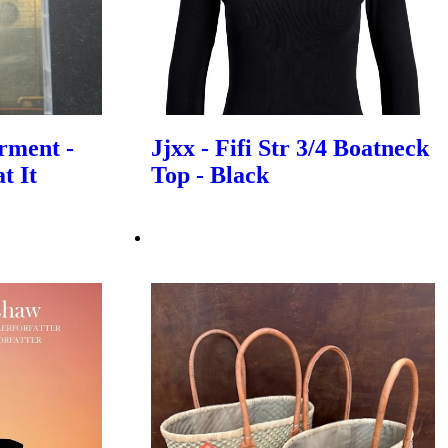
rment -
Jjxx - Fifi Str 3/4 Boatneck
t It
Top - Black