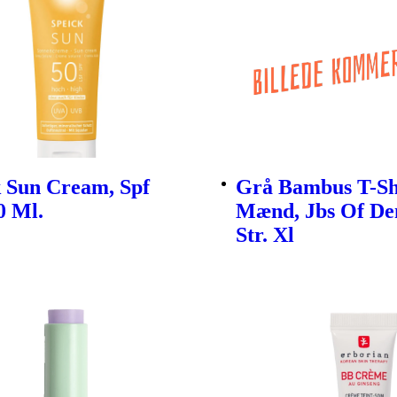
k Sun Cream, Spf
Grå Bambus T-Shi
0 Ml.
Mænd, Jbs Of D
Str. Xl