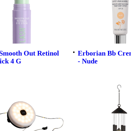
 Smooth Out Retinol
Erborian Bb Cre
ick 4 G
- Nude