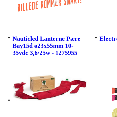
Nauticled Lanterne Pære
Electr
Bay15d ø23x55mm 10-
35vdc 3,6/25w - 1275955