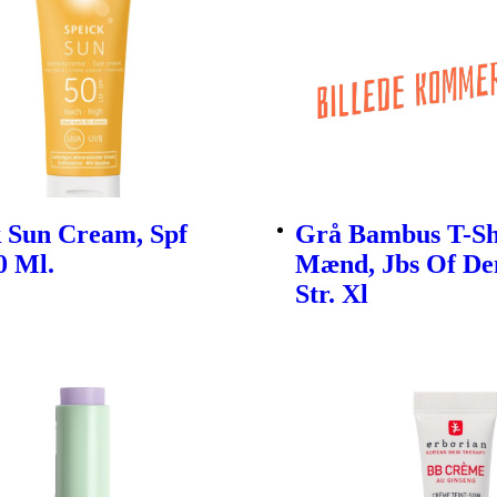
k Sun Cream, Spf
Grå Bambus T-Shi
0 Ml.
Mænd, Jbs Of D
Str. Xl