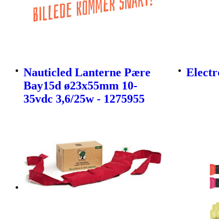
Nauticled Lanterne Pære
Electr
Bay15d ø23x55mm 10-
35vdc 3,6/25w - 1275955