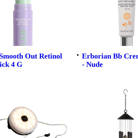
 Smooth Out Retinol
Erborian Bb Cre
ick 4 G
- Nude