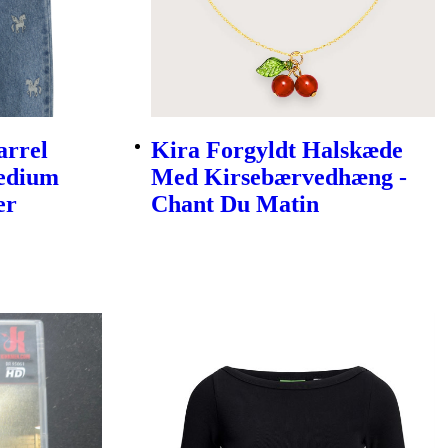
arrel
Kira Forgyldt Halskæde
Medium
Med Kirsebærvedhæng -
er
Chant Du Matin