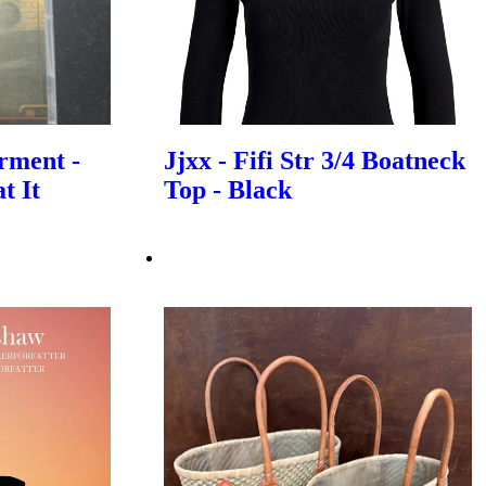
rment -
Jjxx - Fifi Str 3/4 Boatneck
t It
Top - Black