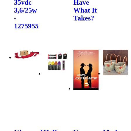
35vdc
Have
3,6/25w
What It
-
Takes?
1275955