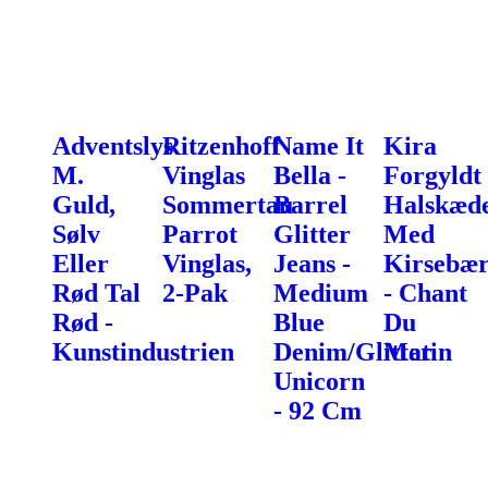
Adventslys
Ritzenhoff
Name It
Kira
M.
Vinglas
Bella -
Forgyldt
Guld,
Sommertau
Barrel
Halskæd
Sølv
Parrot
Glitter
Med
Eller
Vinglas,
Jeans -
Kirsebæ
Rød Tal
2-Pak
Medium
- Chant
Rød -
Blue
Du
Kunstindustrien
Denim/Glitter
Matin
Unicorn
- 92 Cm