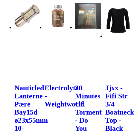
Nauticled
Electrolyte
30
Jjxx -
Lanterne
-
Minutes
Fifi Str
Pære
Weightworld
Of
3/4
Bay15d
Torment
Boatneck
ø23x55mm
- Do
Top -
10-
You
Black