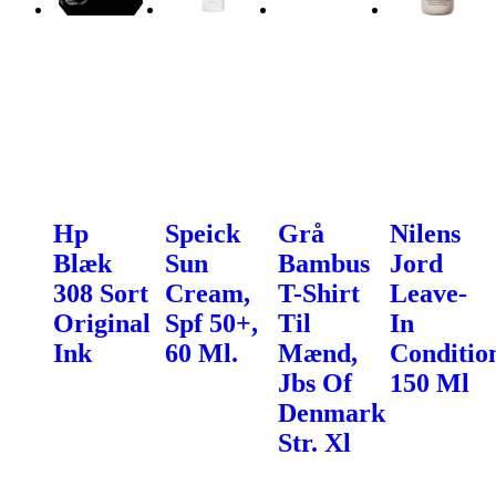
Hp
Speick
Grå
Nilens
Blæk
Sun
Bambus
Jord
308 Sort
Cream,
T-Shirt
Leave-
Original
Spf 50+,
Til
In
Ink
60 Ml.
Mænd,
Conditio
Jbs Of
150 Ml
Denmark
Str. Xl