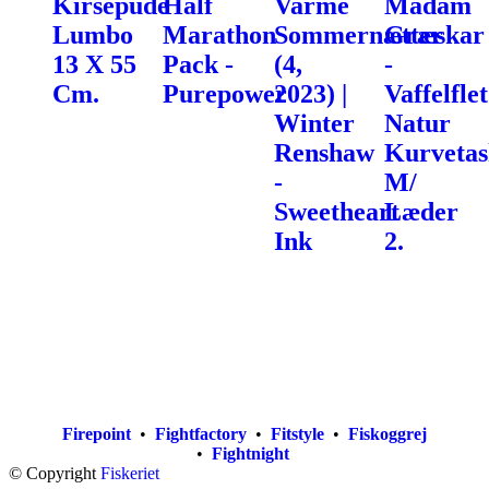
Kirsepude
Half
Varme
Madam
Lumbo
Marathon
Sommernætter
Græskar
13 X 55
Pack -
(4,
-
Cm.
Purepower
2023) |
Vaffelflet
Winter
Natur
Renshaw
Kurvetas
-
M/
Sweetheart
Læder
Ink
2.
Firepoint
•
Fightfactory
•
Fitstyle
•
Fiskoggrej
•
Fightnight
© Copyright
Fiskeriet