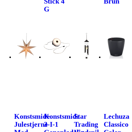
Stick 4
Brun
G
Konstsmide
Konstsmide
Star
Lechuza
Julestjerne
3-I-1
Trading
Classico