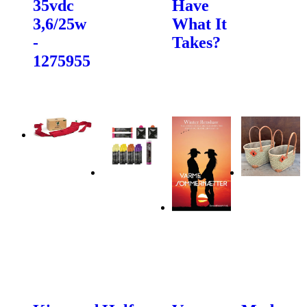
35vdc
Have
3,6/25w
What It
-
Takes?
1275955