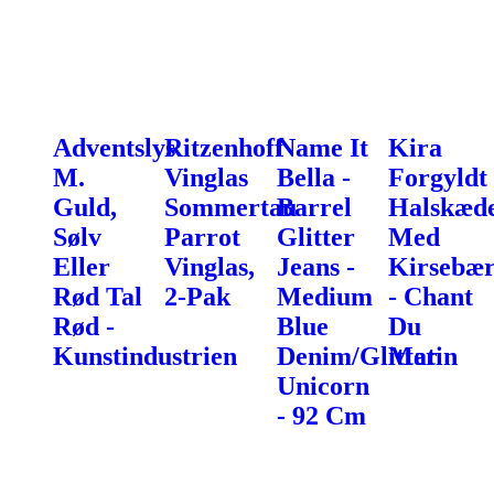
Adventslys
Ritzenhoff
Name It
Kira
M.
Vinglas
Bella -
Forgyldt
Guld,
Sommertau
Barrel
Halskæd
Sølv
Parrot
Glitter
Med
Eller
Vinglas,
Jeans -
Kirsebæ
Rød Tal
2-Pak
Medium
- Chant
Rød -
Blue
Du
Kunstindustrien
Denim/Glitter
Matin
Unicorn
- 92 Cm