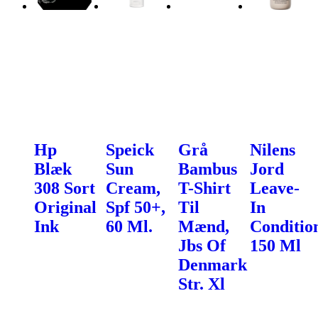
Hp
Speick
Grå
Nilens
Blæk
Sun
Bambus
Jord
308 Sort
Cream,
T-Shirt
Leave-
Original
Spf 50+,
Til
In
Ink
60 Ml.
Mænd,
Conditio
Jbs Of
150 Ml
Denmark
Str. Xl