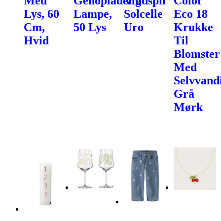
Med
Genopladelig
Vindspil
Color
Lys, 60
Lampe,
Solcelle
Eco 18
Cm,
50 Lys
Uro
Krukke
Hvid
Til
Blomster
Med
Selvvand
Grå
Mørk