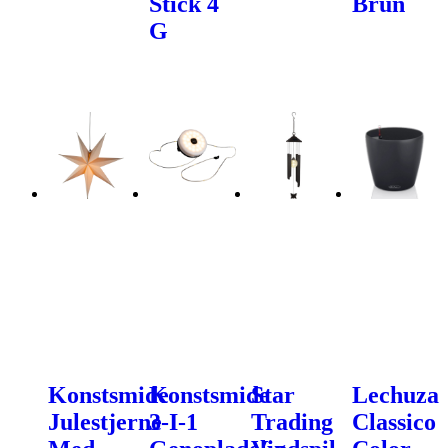
Stick 4
Brun
G
Konstsmide
Konstsmide
Star
Lechuza
Julestjerne
3-I-1
Trading
Classico