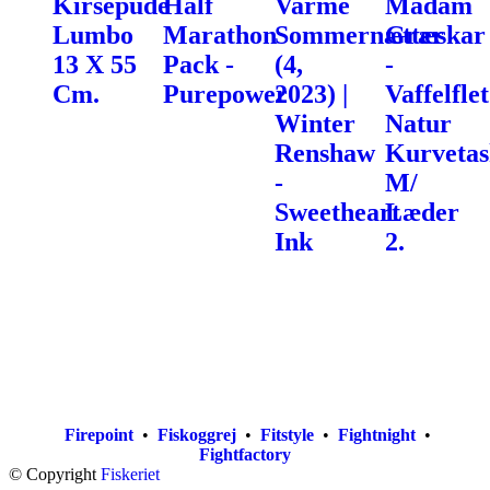
Kirsepude
Half
Varme
Madam
Lumbo
Marathon
Sommernætter
Græskar
13 X 55
Pack -
(4,
-
Cm.
Purepower
2023) |
Vaffelflet
Winter
Natur
Renshaw
Kurvetas
-
M/
Sweetheart
Læder
Ink
2.
Firepoint
•
Fiskoggrej
•
Fitstyle
•
Fightnight
•
Fightfactory
© Copyright
Fiskeriet