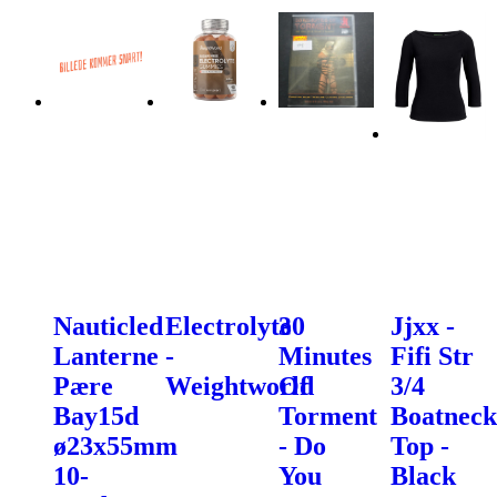
Nauticled
Electrolyte
30
Jjxx -
Lanterne
-
Minutes
Fifi Str
Pære
Weightworld
Of
3/4
Bay15d
Torment
Boatneck
ø23x55mm
- Do
Top -
10-
You
Black