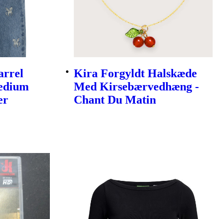
arrel
Kira Forgyldt Halskæde
Medium
Med Kirsebærvedhæng -
er
Chant Du Matin