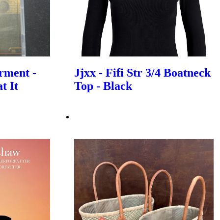
rment -
Jjxx - Fifi Str 3/4 Boatneck
t It
Top - Black