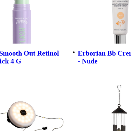
 Smooth Out Retinol
Erborian Bb Cre
ick 4 G
- Nude