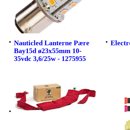
Nauticled Lanterne Pære
Electr
Bay15d ø23x55mm 10-
35vdc 3,6/25w - 1275955