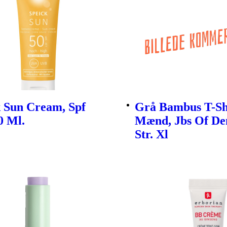
k Sun Cream, Spf
Grå Bambus T-Shi
0 Ml.
Mænd, Jbs Of D
Str. Xl