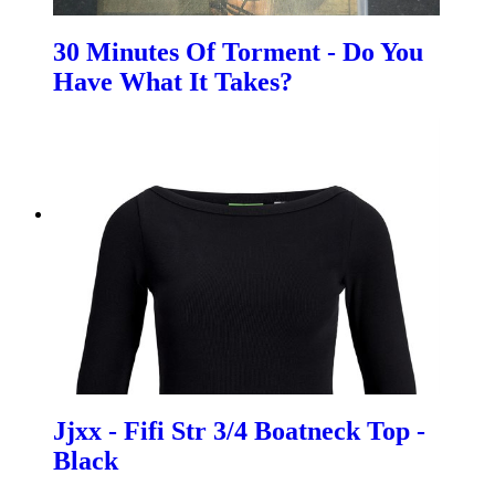
30 Minutes Of Torment - Do You
Have What It Takes?
Jjxx - Fifi Str 3/4 Boatneck Top -
Black