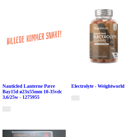
Nauticled Lanterne Pære
Electrolyte - Weightworld
Bay15d ø23x55mm 10-35vdc
3,6/25w - 1275955