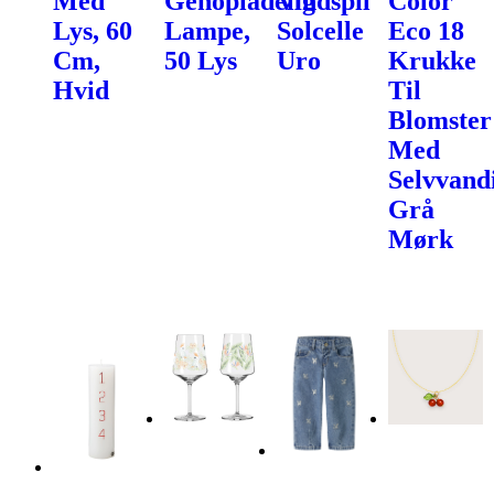
Med
Genopladelig
Vindspil
Color
Lys, 60
Lampe,
Solcelle
Eco 18
Cm,
50 Lys
Uro
Krukke
Hvid
Til
Blomster
Med
Selvvand
Grå
Mørk