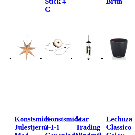
Stick 4
Brun
G
Konstsmide
Konstsmide
Star
Lechuza
Julestjerne
3-I-1
Trading
Classico