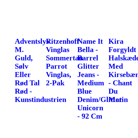
Adventslys
Ritzenhoff
Name It
Kira
M.
Vinglas
Bella -
Forgyldt
Guld,
Sommertau
Barrel
Halskæd
Sølv
Parrot
Glitter
Med
Eller
Vinglas,
Jeans -
Kirsebæ
Rød Tal
2-Pak
Medium
- Chant
Rød -
Blue
Du
Kunstindustrien
Denim/Glitter
Matin
Unicorn
- 92 Cm