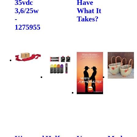
35vdc
Have
3,6/25w
What It
-
Takes?
1275955