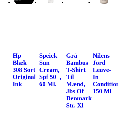
Hp
Speick
Grå
Nilens
Blæk
Sun
Bambus
Jord
308 Sort
Cream,
T-Shirt
Leave-
Original
Spf 50+,
Til
In
Ink
60 Ml.
Mænd,
Conditio
Jbs Of
150 Ml
Denmark
Str. Xl