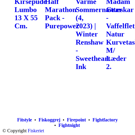
Kirsepude
Half
Varme
Madam
Lumbo
Marathon
Sommernætter
Græskar
13 X 55
Pack -
(4,
-
Cm.
Purepower
2023) |
Vaffelflet
Winter
Natur
Renshaw
Kurvetas
-
M/
Sweetheart
Læder
Ink
2.
Fitstyle
•
Fiskoggrej
•
Firepoint
•
Fightfactory
•
Fightnight
© Copyright
Fiskeriet