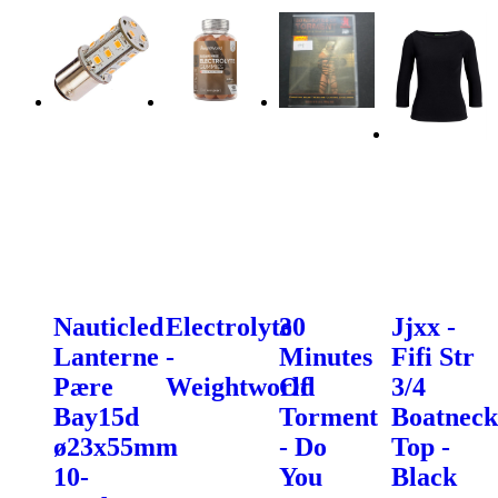
Nauticled
Electrolyte
30
Jjxx -
Lanterne
-
Minutes
Fifi Str
Pære
Weightworld
Of
3/4
Bay15d
Torment
Boatneck
ø23x55mm
- Do
Top -
10-
You
Black