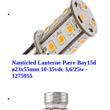
Nauticled Lanterne Pære Bay15d
ø23x55mm 10-35vdc 3,6/25w -
1275955