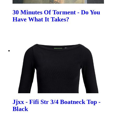
30 Minutes Of Torment - Do You
Have What It Takes?
Jjxx - Fifi Str 3/4 Boatneck Top -
Black