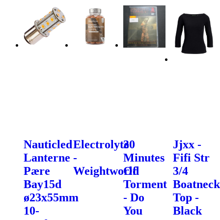
Nauticled
Electrolyte
30
Jjxx -
Lanterne
-
Minutes
Fifi Str
Pære
Weightworld
Of
3/4
Bay15d
Torment
Boatneck
ø23x55mm
- Do
Top -
10-
You
Black