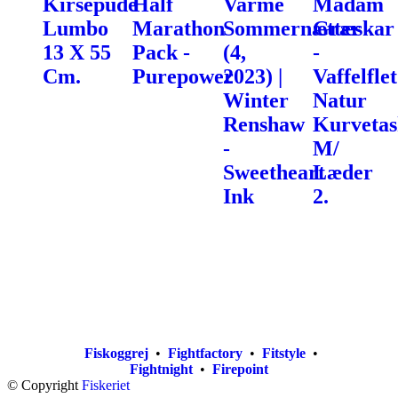
Kirsepude
Half
Varme
Madam
Lumbo
Marathon
Sommernætter
Græskar
13 X 55
Pack -
(4,
-
Cm.
Purepower
2023) |
Vaffelflet
Winter
Natur
Renshaw
Kurvetas
-
M/
Sweetheart
Læder
Ink
2.
Fiskoggrej
•
Fightfactory
•
Fitstyle
•
Fightnight
•
Firepoint
© Copyright
Fiskeriet