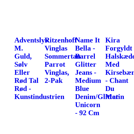
Adventslys
Ritzenhoff
Name It
Kira
M.
Vinglas
Bella -
Forgyldt
Guld,
Sommertau
Barrel
Halskæd
Sølv
Parrot
Glitter
Med
Eller
Vinglas,
Jeans -
Kirsebæ
Rød Tal
2-Pak
Medium
- Chant
Rød -
Blue
Du
Kunstindustrien
Denim/Glitter
Matin
Unicorn
- 92 Cm