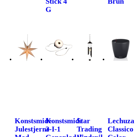
Stick 4
Brun
G
Konstsmide
Konstsmide
Star
Lechuza
Julestjerne
3-I-1
Trading
Classico