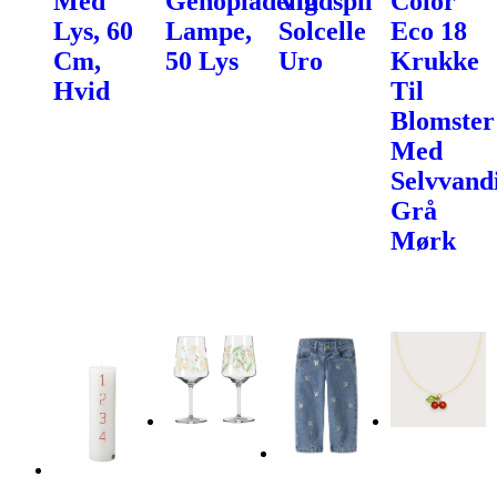
Med
Genopladelig
Vindspil
Color
Lys, 60
Lampe,
Solcelle
Eco 18
Cm,
50 Lys
Uro
Krukke
Hvid
Til
Blomster
Med
Selvvand
Grå
Mørk