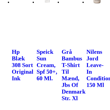
Hp
Speick
Grå
Nilens
Blæk
Sun
Bambus
Jord
308 Sort
Cream,
T-Shirt
Leave-
Original
Spf 50+,
Til
In
Ink
60 Ml.
Mænd,
Conditio
Jbs Of
150 Ml
Denmark
Str. Xl