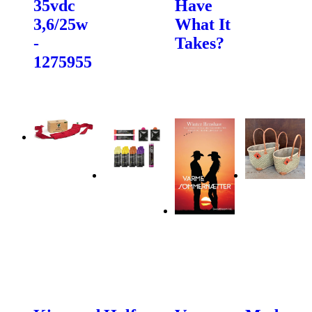
35vdc
Have
3,6/25w
What It
-
Takes?
1275955