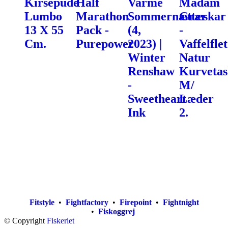
Kirsepude
Half
Varme
Madam
Lumbo
Marathon
Sommernætter
Græskar
13 X 55
Pack -
(4,
-
Cm.
Purepower
2023) |
Vaffelflet
Winter
Natur
Renshaw
Kurvetas
-
M/
Sweetheart
Læder
Ink
2.
Fitstyle
•
Fightfactory
•
Firepoint
•
Fightnight
•
Fiskoggrej
© Copyright
Fiskeriet