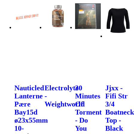
Nauticled
Electrolyte
30
Jjxx -
Lanterne
-
Minutes
Fifi Str
Pære
Weightworld
Of
3/4
Bay15d
Torment
Boatneck
ø23x55mm
- Do
Top -
10-
You
Black