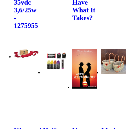
35vdc
Have
3,6/25w
What It
-
Takes?
1275955