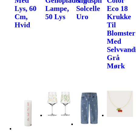
Med
Genopladelig
Vindspil
Color
Lys, 60
Lampe,
Solcelle
Eco 18
Cm,
50 Lys
Uro
Krukke
Hvid
Til
Blomster
Med
Selvvand
Grå
Mørk