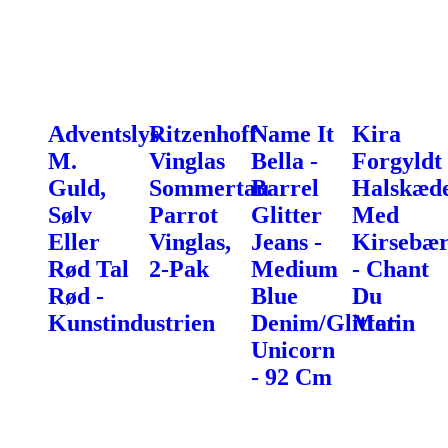
Adventslys
Ritzenhoff
Name It
Kira
M.
Vinglas
Bella -
Forgyldt
Guld,
Sommertau
Barrel
Halskæd
Sølv
Parrot
Glitter
Med
Eller
Vinglas,
Jeans -
Kirsebæ
Rød Tal
2-Pak
Medium
- Chant
Rød -
Blue
Du
Kunstindustrien
Denim/Glitter
Matin
Unicorn
- 92 Cm