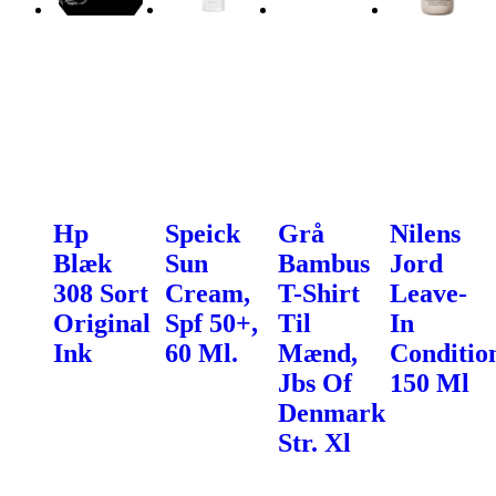
Hp
Speick
Grå
Nilens
Blæk
Sun
Bambus
Jord
308 Sort
Cream,
T-Shirt
Leave-
Original
Spf 50+,
Til
In
Ink
60 Ml.
Mænd,
Conditio
Jbs Of
150 Ml
Denmark
Str. Xl