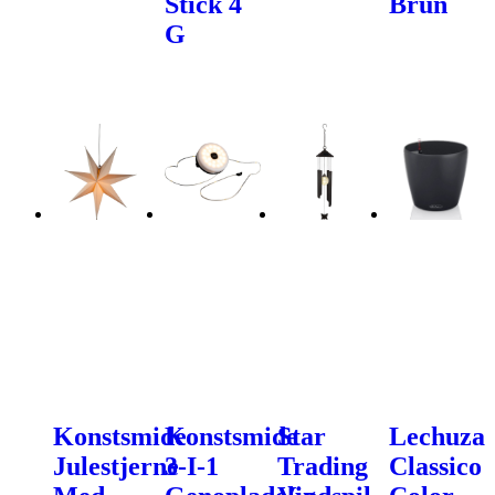
Stick 4
Brun
G
Konstsmide
Konstsmide
Star
Lechuza
Julestjerne
3-I-1
Trading
Classico