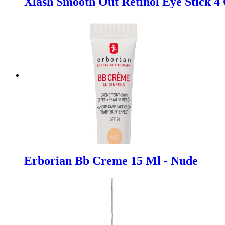
Xlash Smooth Out Retinol Eye Stick 4
Erborian Bb Creme 15 Ml - Nude