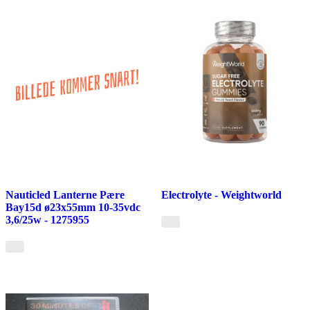
Nauticled Lanterne Pære
Electrolyte - Weightworld
Bay15d ø23x55mm 10-35vdc
3,6/25w - 1275955