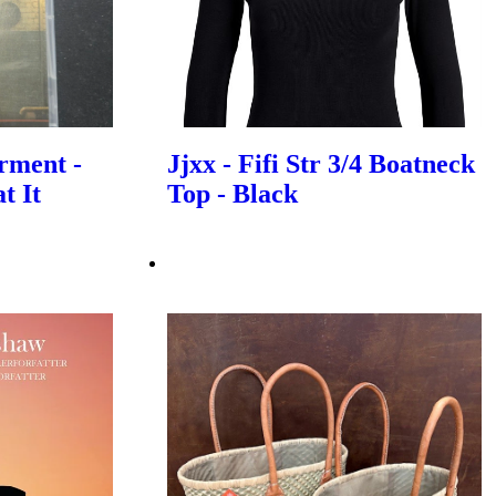
rment -
Jjxx - Fifi Str 3/4 Boatneck
t It
Top - Black