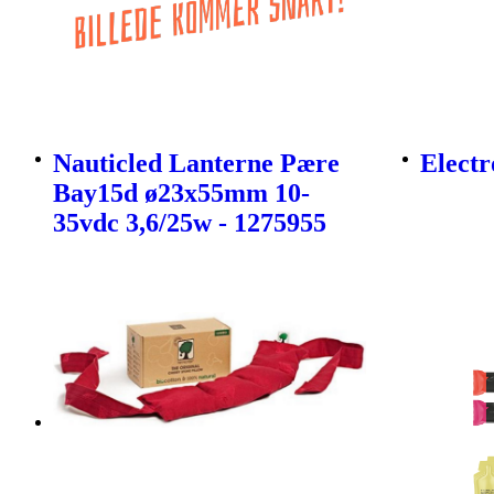
Nauticled Lanterne Pære
Electr
Bay15d ø23x55mm 10-
35vdc 3,6/25w - 1275955