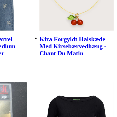
arrel
Kira Forgyldt Halskæde
Medium
Med Kirsebærvedhæng -
er
Chant Du Matin