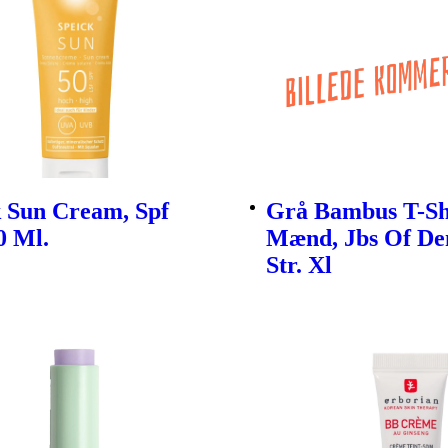
k Sun Cream, Spf
Grå Bambus T-Shi
0 Ml.
Mænd, Jbs Of D
Str. Xl