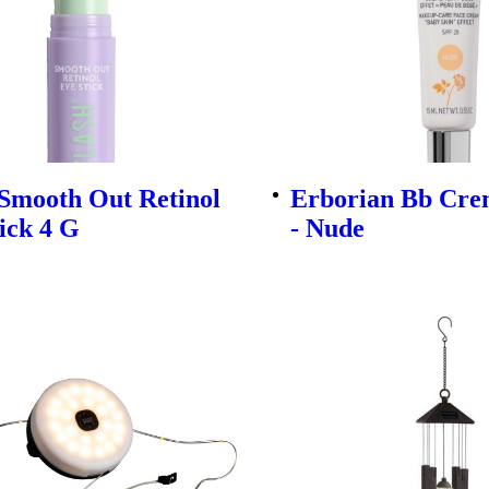
 Smooth Out Retinol
Erborian Bb Cre
ick 4 G
- Nude