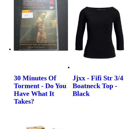
30 Minutes Of
Jjxx - Fifi Str 3/4
Torment - Do You
Boatneck Top -
Have What It
Black
Takes?