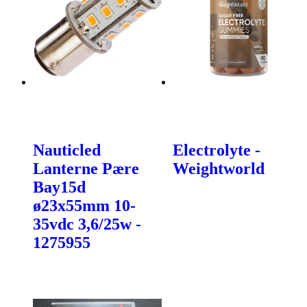
Nauticled
Electrolyte -
Lanterne Pære
Weightworld
Bay15d
ø23x55mm 10-
35vdc 3,6/25w -
1275955