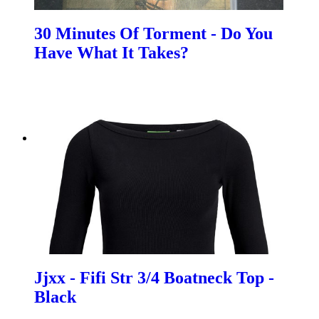
30 Minutes Of Torment - Do You
Have What It Takes?
Jjxx - Fifi Str 3/4 Boatneck Top -
Black