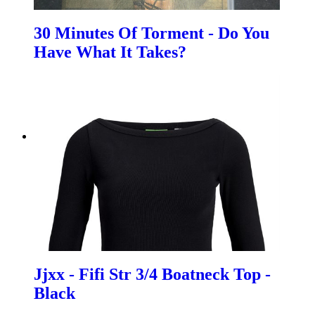
30 Minutes Of Torment - Do You
Have What It Takes?
Jjxx - Fifi Str 3/4 Boatneck Top -
Black