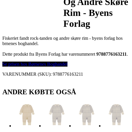
Og Andre Skøre
Rim - Byens
Forlag
Fiskeriet fandt rock-tanden og andre skøre rim - byens forlag hos
brnenes boghandel.
Dette produkt fra Byens Forlag har varenummeret
9788776163211
.
Se prisen hos Børnenes Boghandel
VARENUMMER (SKU):
9788776163211
ANDRE KØBTE OGSÅ