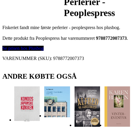
Perlerier -
Peoplespress
Fiskeriet fandt mine første perlerier - peoplespress hos plusbog.
Dette produkt fra Peoplespress har varenummeret
9788772007373
.
Se prisen hos Plusbog
VARENUMMER (SKU):
9788772007373
ANDRE KØBTE OGSÅ