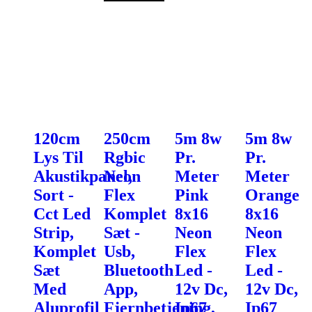
120cm
250cm
5m 8w
5m 8w
Lys Til
Rgbic
Pr.
Pr.
Akustikpanel,
Neon
Meter
Meter
Sort -
Flex
Pink
Orange
Cct Led
Komplet
8x16
8x16
Strip,
Sæt -
Neon
Neon
Komplet
Usb,
Flex
Flex
Sæt
Bluetooth
Led -
Led -
Med
App,
12v Dc,
12v Dc,
Aluprofil
Fjernbetjening,
Ip67
Ip67