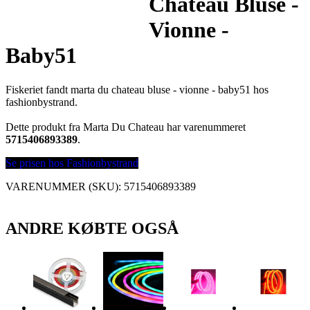
Chateau Bluse -
Vionne -
Baby51
Fiskeriet fandt marta du chateau bluse - vionne - baby51 hos
fashionbystrand.
Dette produkt fra Marta Du Chateau har varenummeret
5715406893389
.
Se prisen hos Fashionbystrand
VARENUMMER (SKU):
5715406893389
ANDRE KØBTE OGSÅ