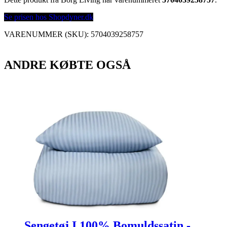
Se prisen hos Shopdyner.dk
VARENUMMER (SKU):
5704039258757
ANDRE KØBTE OGSÅ
Sengetøj I 100% Bomuldssatin -