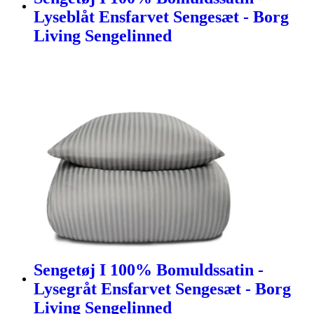
Lyseblåt Ensfarvet Sengesæt - Borg
Living Sengelinned
Sengetøj I 100% Bomuldssatin -
Lysegråt Ensfarvet Sengesæt - Borg
Living Sengelinned