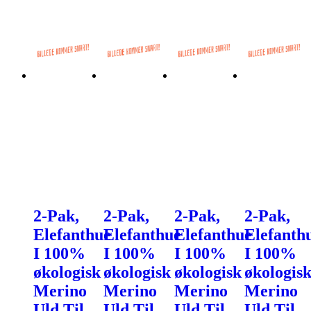
2-Pak,
2-Pak,
2-Pak,
2-Pak,
Elefanthue
Elefanthue
Elefanthue
Elefanth
I 100%
I 100%
I 100%
I 100%
økologisk
økologisk
økologisk
økologis
Merino
Merino
Merino
Merino
Uld Til
Uld Til
Uld Til
Uld Til