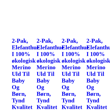
2-Pak,
2-Pak,
2-Pak,
2-Pak,
Elefanthue
Elefanthue
Elefanthue
Elefanth
I 100%
I 100%
I 100%
I 100%
økologisk
økologisk
økologisk
økologis
Merino
Merino
Merino
Merino
Uld Til
Uld Til
Uld Til
Uld Til
Baby
Baby
Baby
Baby
Og
Og
Og
Og
Børn,
Børn,
Børn,
Børn,
Tynd
Tynd
Tynd
Tynd
Kvalitet
Kvalitet
Kvalitet
Kvalitet