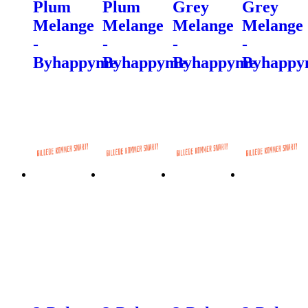
Plum
Plum
Grey
Grey
Melange
Melange
Melange
Melange
-
-
-
-
Byhappyme
Byhappyme
Byhappyme
Byhappy