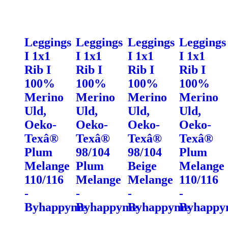
Leggings
Leggings
Leggings
Leggings
I 1x1
I 1x1
I 1x1
I 1x1
Rib I
Rib I
Rib I
Rib I
100%
100%
100%
100%
Merino
Merino
Merino
Merino
Uld,
Uld,
Uld,
Uld,
Oeko-
Oeko-
Oeko-
Oeko-
Texâ®
Texâ®
Texâ®
Texâ®
Plum
98/104
98/104
Plum
Melange
Plum
Beige
Melange
110/116
Melange
Melange
110/116
-
-
-
-
Byhappyme
Byhappyme
Byhappyme
Byhappy