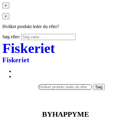
×
×
Hvilket produkt leder du efter?
Søg efter:
Fiskeriet
Fiskeriet
Søg
BYHAPPYME