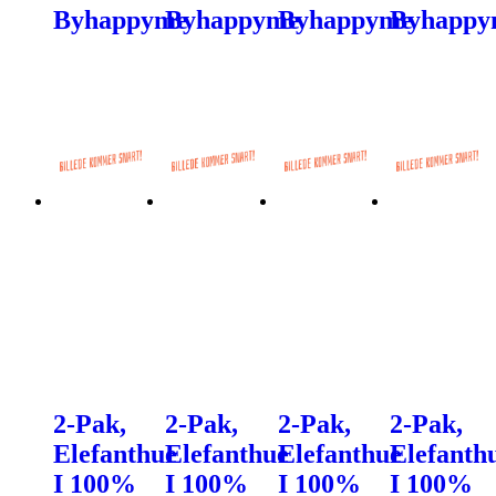
Byhappyme
Byhappyme
Byhappyme
Byhappy
2-Pak,
2-Pak,
2-Pak,
2-Pak,
Elefanthue
Elefanthue
Elefanthue
Elefanth
I 100%
I 100%
I 100%
I 100%